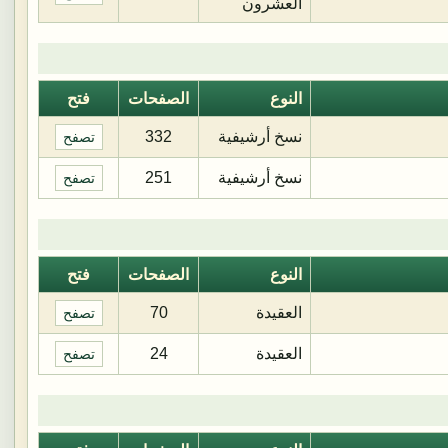
العشرون
النوع
الصفحات
فتح
نسخ أرشيفية
332
تصفح
نسخ أرشيفية
251
تصفح
النوع
الصفحات
فتح
العقيدة
70
تصفح
العقيدة
24
تصفح