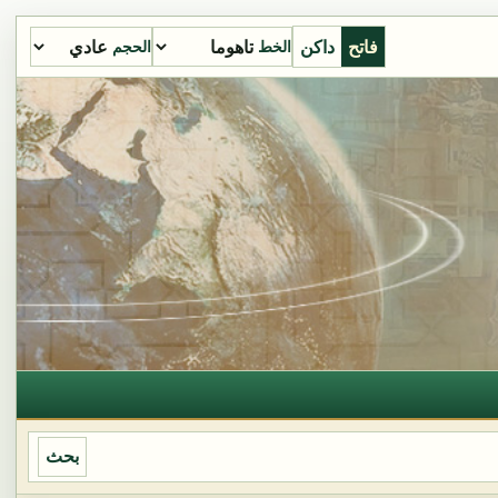
فاتح
داكن
الخط
الحجم
بحث