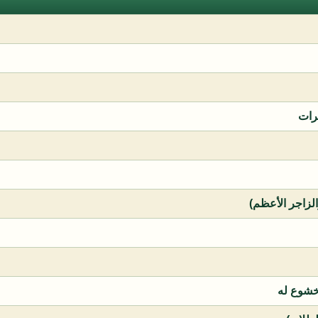
رات
الزاجر الأعظم)
خشوع له