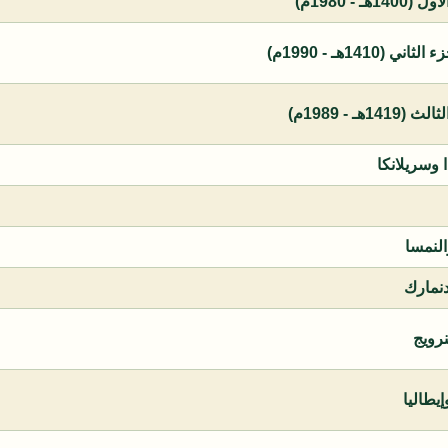
 - 1980م)
1410هـ - 1990م)
ـ - 1989م)
ا وسريلانكا
النمسا
دنمارك
نرويج
يطاليا