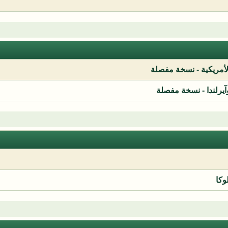
لأمريكية - نسخة مفصلة
آيرلندا - نسخة مفصلة
وكا