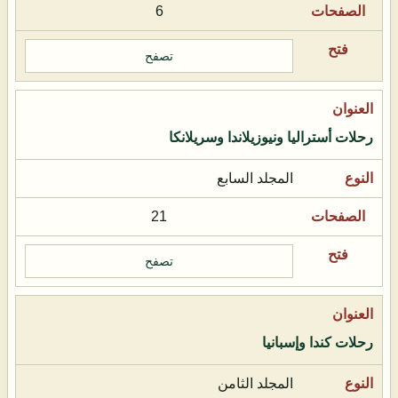
6
تصفح
رحلات أستراليا ونيوزيلاندا وسريلانكا
المجلد السابع
21
تصفح
رحلات كندا وإسبانيا
المجلد الثامن