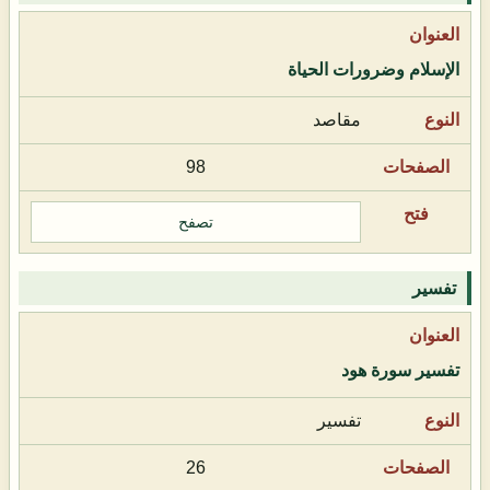
الإسلام وضرورات الحياة
مقاصد
98
تصفح
تفسير
تفسير سورة هود
تفسير
26