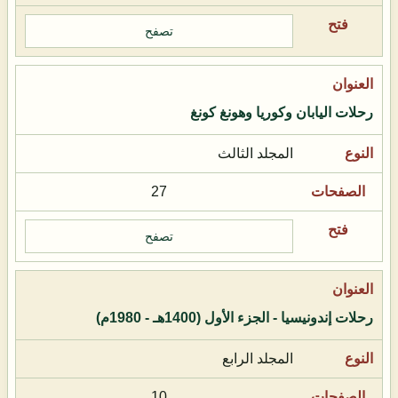
تصفح
رحلات اليابان وكوريا وهونغ كونغ
المجلد الثالث
27
تصفح
رحلات إندونيسيا - الجزء الأول (1400هـ - 1980م)
المجلد الرابع
10