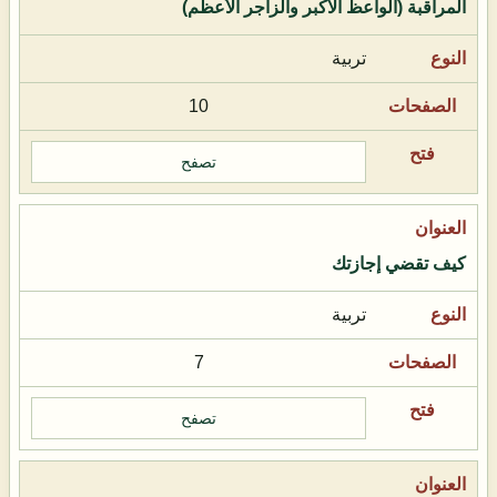
المراقبة (الواعظ الأكبر والزاجر الأعظم)
تربية
10
تصفح
كيف تقضي إجازتك
تربية
7
تصفح