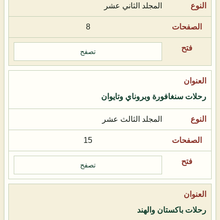
المجلد الثاني عشر
8
تصفح
رحلات سنغافورة وبروناي وتايوان
المجلد الثالث عشر
15
تصفح
رحلات باكستان والهند