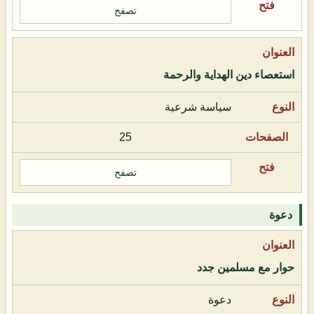
تصفح
استعصاء دين الهداية والرحمة
سياسة شرعية
25
تصفح
دعوة
حوار مع مسلمين جدد
دعوة