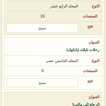
المجلد الرابع عشر
19
تصفح
رحلات تايلاند (بانكوك)
المجلد الخامس عشر
9
تصفح
الرحلة إلى ماليزيا