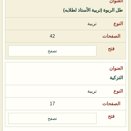
طل الربوة (تربية الأستاذ لطلابه)
تربية
42
تصفح
التزكية
تربية
17
تصفح