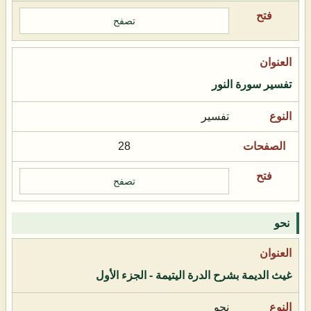
تصفح
تفسير سورة النور
تفسير
28
تصفح
نحو
غيث الديمة بشرح الدرة اليتيمة - الجزء الأول
نحو