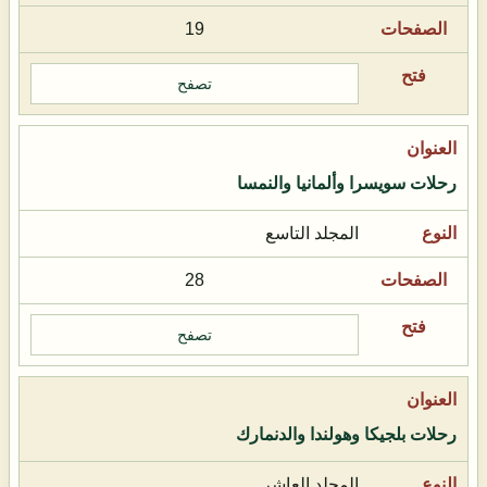
19
تصفح
رحلات سويسرا وألمانيا والنمسا
المجلد التاسع
28
تصفح
رحلات بلجيكا وهولندا والدنمارك
المجلد العاشر