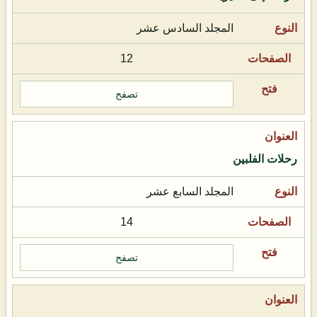
المجلد السادس عشر
12
تصفح
رحلات الفلبين
المجلد السابع عشر
14
تصفح