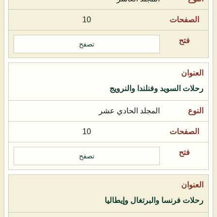
10
تصفح
رحلات السويد وفنلندا والنرويج
المجلد الحادي عشر
10
تصفح
رحلات فرنسا والبرتغال وإيطاليا