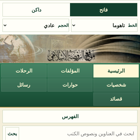
فاتح
داكن
الخط
الحجم
الرئيسية
المؤلفات
الرحلات
شخصيات
حوارات
رسائل
قصائد
الفهرس
بحث