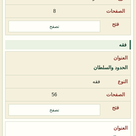
8
تصفح
فقه
الحدود والسلطان
فقه
56
تصفح