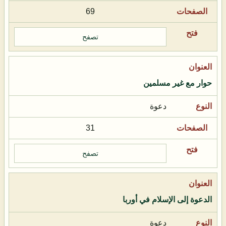
69
تصفح
حوار مع غير مسلمين
دعوة
31
تصفح
الدعوة إلى الإسلام في أوربا
دعوة