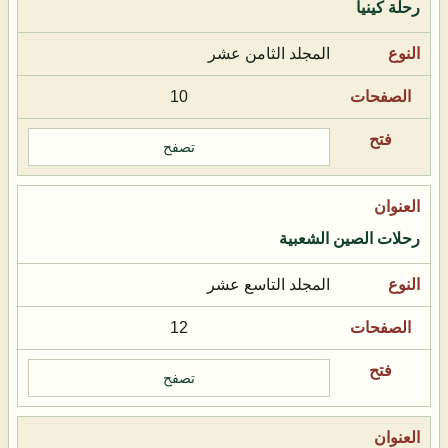
رحلة كينيا
المجلد الثامن عشر
10
تصفح
رحلات الصين الشعبية
المجلد التاسع عشر
12
تصفح