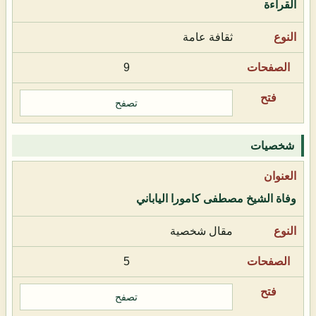
القراءة
ثقافة عامة
9
تصفح
شخصيات
وفاة الشيخ مصطفى كامورا الياباني
مقال شخصية
5
تصفح