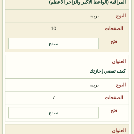
المراقبة (الواعظ الأكبر والزاجر الأعظم)
تربية
10
تصفح
كيف تقضي إجازتك
تربية
7
تصفح