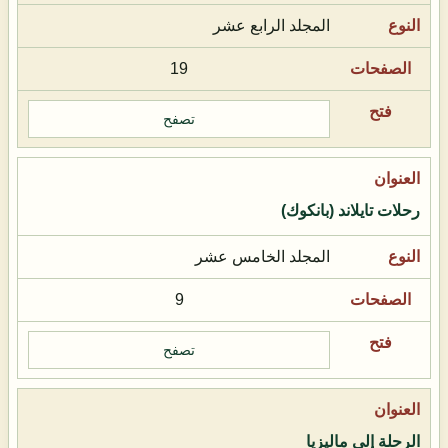
المجلد الرابع عشر
19
تصفح
رحلات تايلاند (بانكوك)
المجلد الخامس عشر
9
تصفح
الرحلة إلى ماليزيا