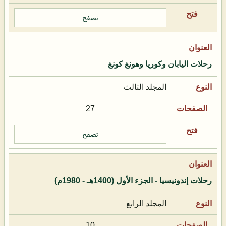
تصفح
رحلات اليابان وكوريا وهونغ كونغ
المجلد الثالث
27
تصفح
رحلات إندونيسيا - الجزء الأول (1400هـ - 1980م)
المجلد الرابع
10