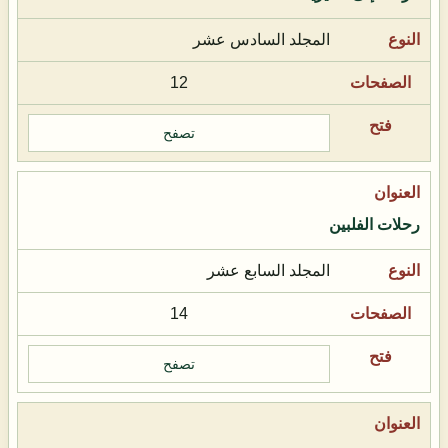
المجلد السادس عشر
12
تصفح
رحلات الفلبين
المجلد السابع عشر
14
تصفح