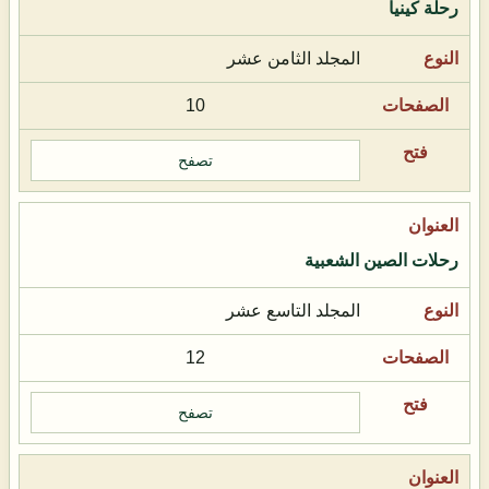
رحلة كينيا
المجلد الثامن عشر
10
تصفح
رحلات الصين الشعبية
المجلد التاسع عشر
12
تصفح