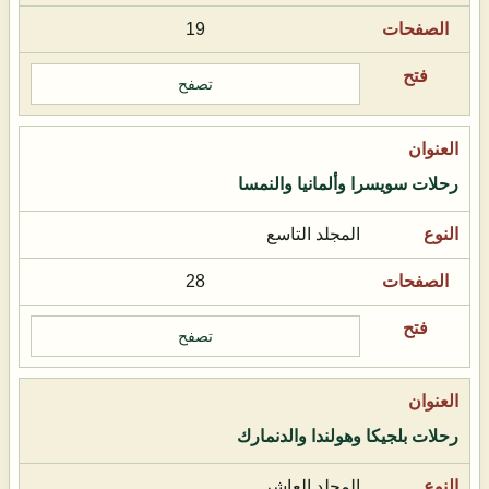
19
تصفح
رحلات سويسرا وألمانيا والنمسا
المجلد التاسع
28
تصفح
رحلات بلجيكا وهولندا والدنمارك
المجلد العاشر