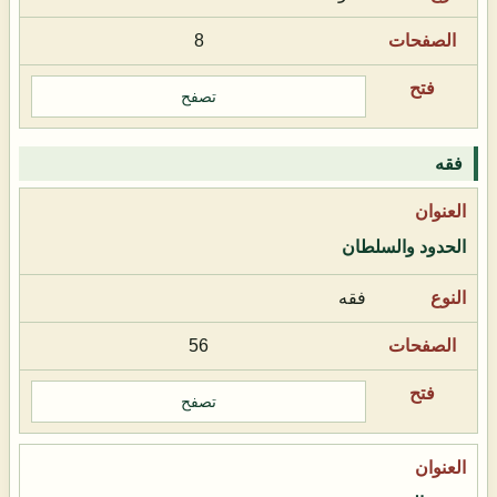
8
تصفح
فقه
الحدود والسلطان
فقه
56
تصفح