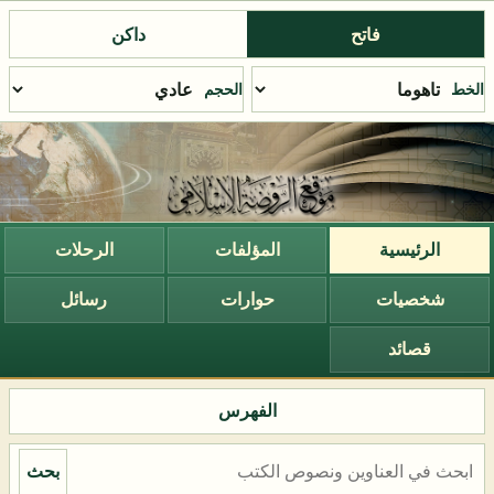
فاتح
داكن
الخط
الحجم
الرئيسية
المؤلفات
الرحلات
شخصيات
حوارات
رسائل
قصائد
الفهرس
بحث