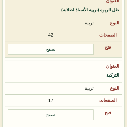
طل الربوة (تربية الأستاذ لطلابه)
تربية
42
تصفح
التزكية
تربية
17
تصفح