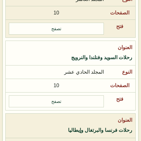
10
تصفح
رحلات السويد وفنلندا والنرويج
المجلد الحادي عشر
10
تصفح
رحلات فرنسا والبرتغال وإيطاليا