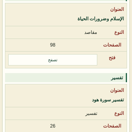
الإسلام وضرورات الحياة
مقاصد
98
تصفح
تفسير
تفسير سورة هود
تفسير
26