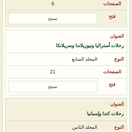
6
تصفح
رحلات أستراليا ونيوزيلاندا وسريلانكا
المجلد السابع
21
تصفح
رحلات كندا وإسبانيا
المجلد الثامن