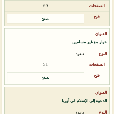
69
تصفح
حوار مع غير مسلمين
دعوة
31
تصفح
الدعوة إلى الإسلام في أوربا
دعوة