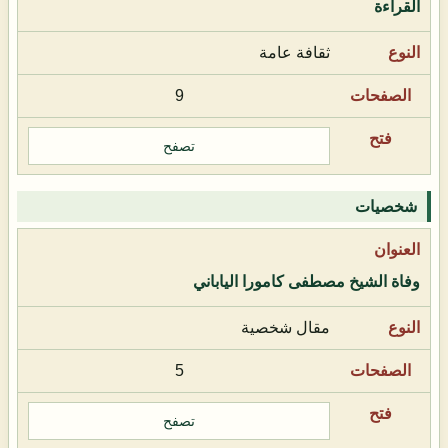
القراءة
ثقافة عامة
9
تصفح
شخصيات
وفاة الشيخ مصطفى كامورا الياباني
مقال شخصية
5
تصفح