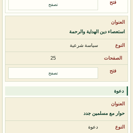
تصفح
استعصاء دين الهداية والرحمة
سياسة شرعية
25
تصفح
دعوة
حوار مع مسلمين جدد
دعوة