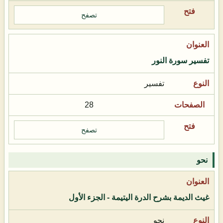
تصفح
تفسير سورة النور
تفسير
28
تصفح
نحو
غيث الديمة بشرح الدرة اليتيمة - الجزء الأول
نحو