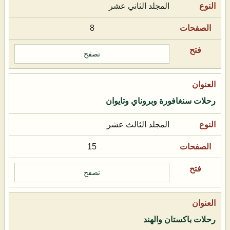
المجلد الثاني عشر
8
تصفح
رحلات سنغافورة وبروناي وتايوان
المجلد الثالث عشر
15
تصفح
رحلات باكستان والهند