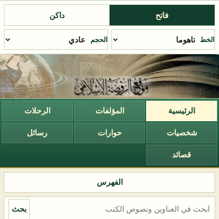
فاتح
داكن
الخط
الحجم
الرئيسية
المؤلفات
الرحلات
شخصيات
حوارات
رسائل
قصائد
الفهرس
بحث