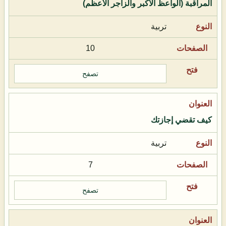
المراقبة (الواعظ الأكبر والزاجر الأعظم)
تربية
10
تصفح
كيف تقضي إجازتك
تربية
7
تصفح