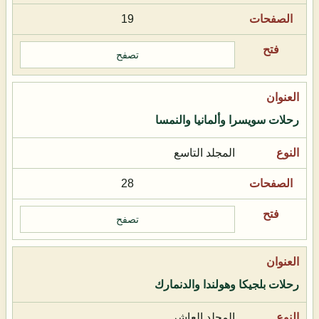
19
تصفح
رحلات سويسرا وألمانيا والنمسا
المجلد التاسع
28
تصفح
رحلات بلجيكا وهولندا والدنمارك
المجلد العاشر