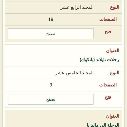
المجلد الرابع عشر
19
تصفح
رحلات تايلاند (بانكوك)
المجلد الخامس عشر
9
تصفح
الرحلة إلى ماليزيا