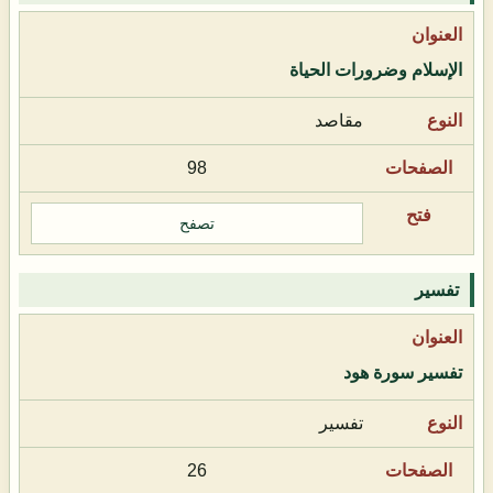
الإسلام وضرورات الحياة
مقاصد
98
تصفح
تفسير
تفسير سورة هود
تفسير
26