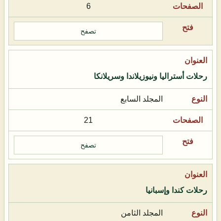
6
تصفح
رحلات أستراليا ونيوزيلاندا وسريلانكا
المجلد السابع
21
تصفح
رحلات كندا وإسبانيا
المجلد الثامن