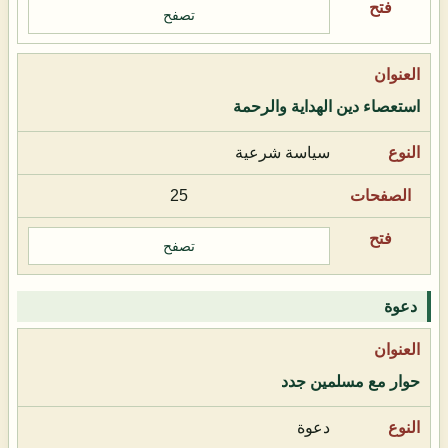
تصفح
استعصاء دين الهداية والرحمة
سياسة شرعية
25
تصفح
دعوة
حوار مع مسلمين جدد
دعوة