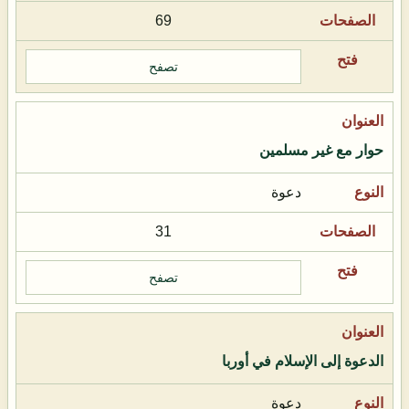
69
تصفح
حوار مع غير مسلمين
دعوة
31
تصفح
الدعوة إلى الإسلام في أوربا
دعوة