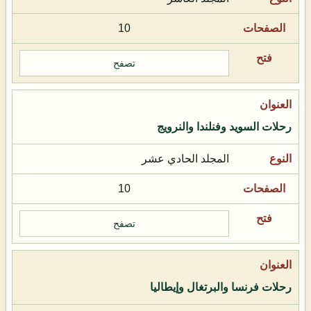
10
تصفح
رحلات السويد وفنلندا والنرويج
المجلد الحادي عشر
10
تصفح
رحلات فرنسا والبرتغال وإيطاليا