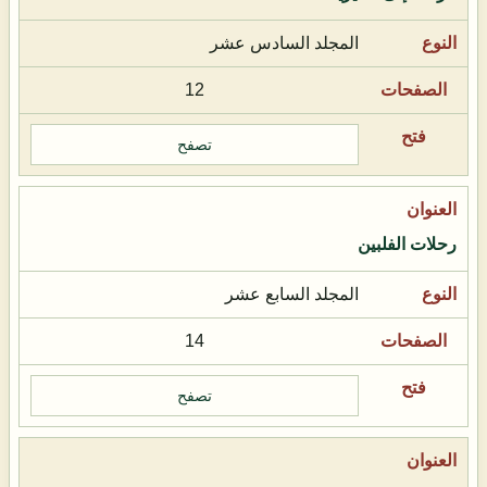
المجلد السادس عشر
12
تصفح
رحلات الفلبين
المجلد السابع عشر
14
تصفح