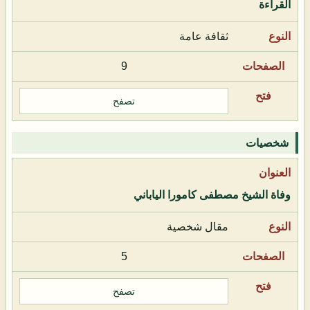
القراءة
ثقافة عامة
9
تصفح
شخصيات
وفاة الشيخ مصطفى كامورا الياباني
مقال شخصية
5
تصفح