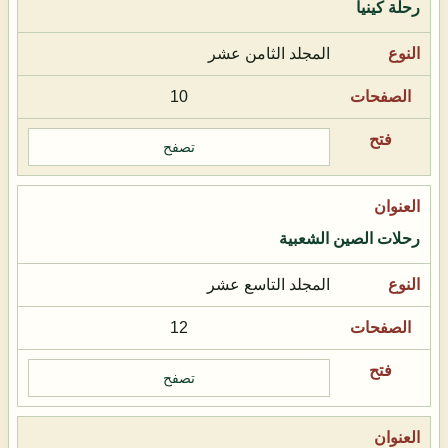
رحلة كينيا
المجلد الثامن عشر
10
تصفح
رحلات الصين الشعبية
المجلد التاسع عشر
12
تصفح