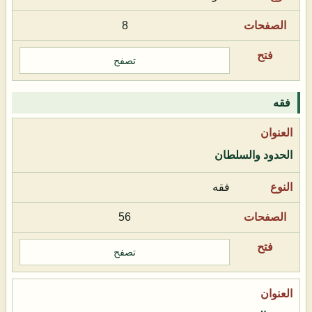
8
تصفح
فقه
الحدود والسلطان
فقه
56
تصفح