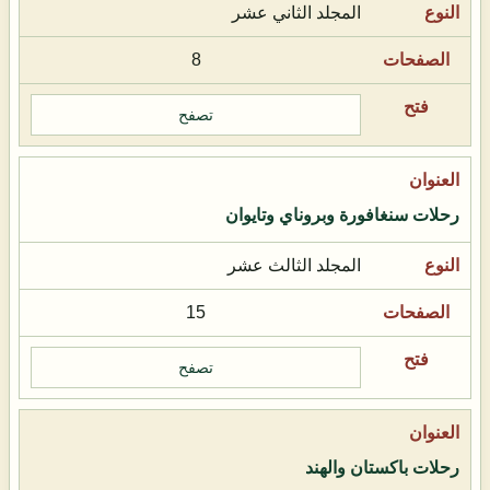
المجلد الثاني عشر
8
تصفح
رحلات سنغافورة وبروناي وتايوان
المجلد الثالث عشر
15
تصفح
رحلات باكستان والهند