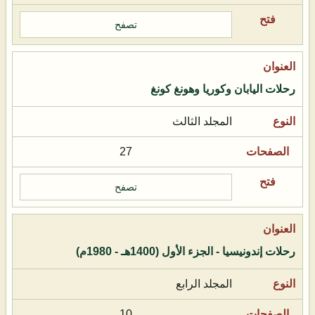
تصفح
رحلات اليابان وكوريا وهونغ كونغ
المجلد الثالث
27
تصفح
رحلات إندونيسيا - الجزء الأول (1400هـ - 1980م)
المجلد الرابع
10