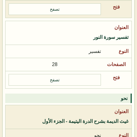
تصفح
تفسير سورة النور
تفسير
28
تصفح
نحو
غيث الديمة بشرح الدرة اليتيمة - الجزء الأول
نحو