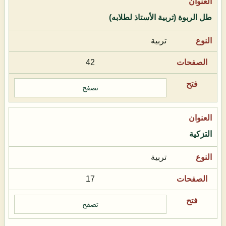
طل الربوة (تربية الأستاذ لطلابه)
تربية
42
تصفح
التزكية
تربية
17
تصفح