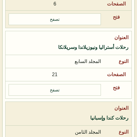
6
تصفح
رحلات أستراليا ونيوزيلاندا وسريلانكا
المجلد السابع
21
تصفح
رحلات كندا وإسبانيا
المجلد الثامن