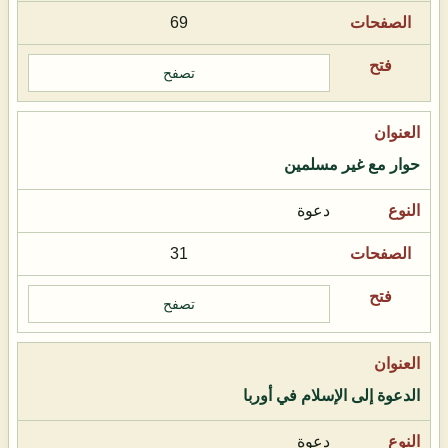
69
تصفح
حوار مع غير مسلمين
دعوة
31
تصفح
الدعوة إلى الإسلام في أوربا
دعوة