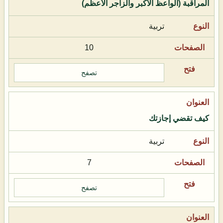
المراقبة (الواعظ الأكبر والزاجر الأعظم)
تربية
10
تصفح
كيف تقضي إجازتك
تربية
7
تصفح