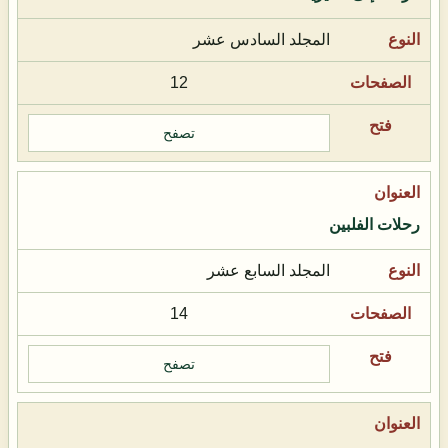
المجلد السادس عشر
12
تصفح
رحلات الفلبين
المجلد السابع عشر
14
تصفح