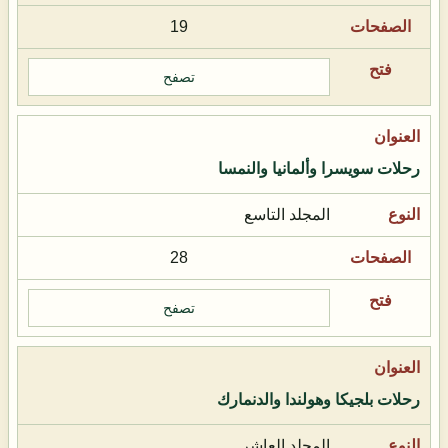
19
تصفح
رحلات سويسرا وألمانيا والنمسا
المجلد التاسع
28
تصفح
رحلات بلجيكا وهولندا والدنمارك
المجلد العاشر