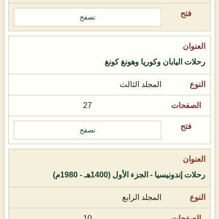
تصفح
رحلات اليابان وكوريا وهونغ كونغ
المجلد الثالث
27
تصفح
رحلات إندونيسيا - الجزء الأول (1400هـ - 1980م)
المجلد الرابع
10