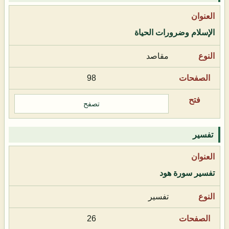
الإسلام وضرورات الحياة
مقاصد
98
تصفح
تفسير
تفسير سورة هود
تفسير
26