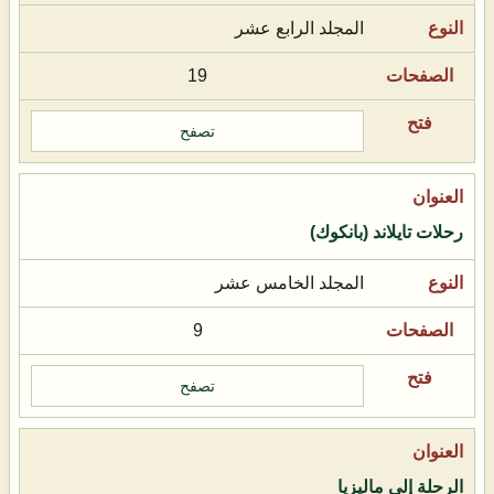
المجلد الرابع عشر
19
تصفح
رحلات تايلاند (بانكوك)
المجلد الخامس عشر
9
تصفح
الرحلة إلى ماليزيا