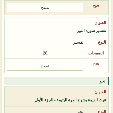
تصفح
تفسير سورة النور
تفسير
28
تصفح
نحو
غيث الديمة بشرح الدرة اليتيمة - الجزء الأول
نحو