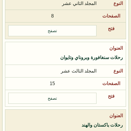
المجلد الثاني عشر
8
تصفح
رحلات سنغافورة وبروناي وتايوان
المجلد الثالث عشر
15
تصفح
رحلات باكستان والهند