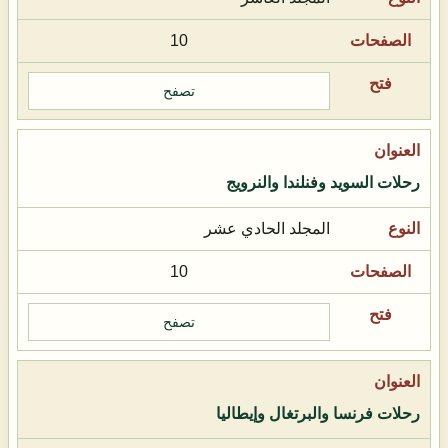
10
تصفح
رحلات السويد وفنلندا والنرويج
المجلد الحادي عشر
10
تصفح
رحلات فرنسا والبرتغال وإيطاليا