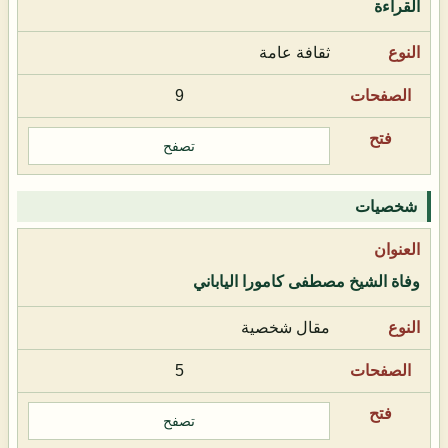
القراءة
ثقافة عامة
9
تصفح
شخصيات
وفاة الشيخ مصطفى كامورا الياباني
مقال شخصية
5
تصفح