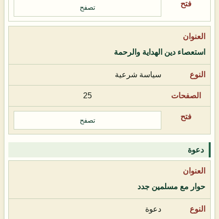
تصفح
استعصاء دين الهداية والرحمة
سياسة شرعية
25
تصفح
دعوة
حوار مع مسلمين جدد
دعوة