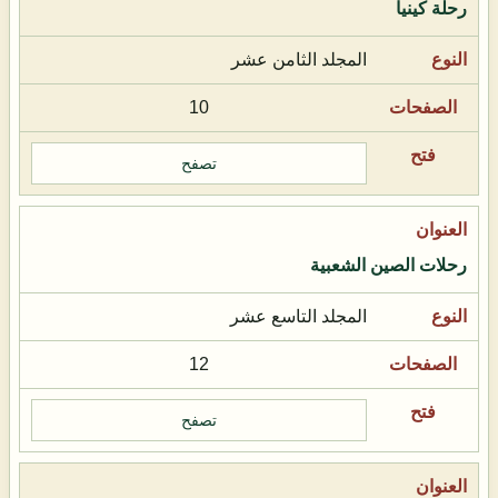
رحلة كينيا
المجلد الثامن عشر
10
تصفح
رحلات الصين الشعبية
المجلد التاسع عشر
12
تصفح