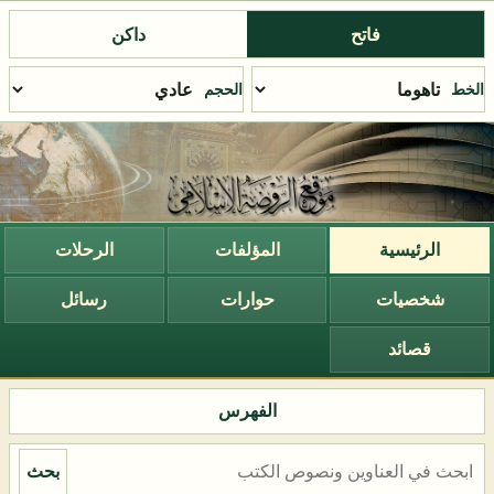
فاتح
داكن
الخط
الحجم
الرئيسية
المؤلفات
الرحلات
شخصيات
حوارات
رسائل
قصائد
الفهرس
بحث