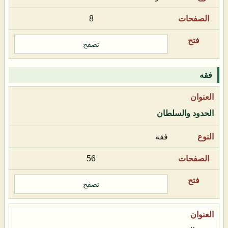
8
تصفح
فقه
الحدود والسلطان
فقه
56
تصفح